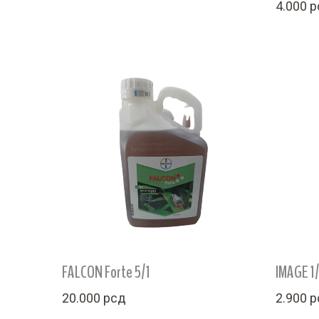
4.000
р
FALCON Forte 5/1
IMAGE 1/
20.000
рсд
2.900
р