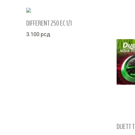
DIFFERENT 250 EC 1/1
3.100
рсд
DUETT T