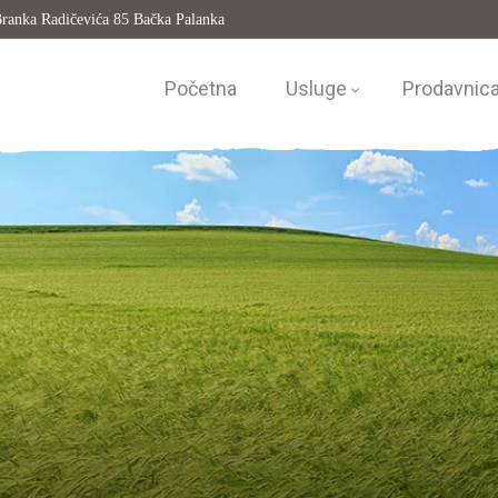
ranka Radičevića 85 Bačka Palanka
Početna
Usluge
Prodavnic