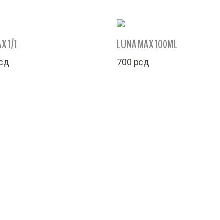
Out Of Stock
X 1/1
LUNA MAX 100ML
сд
700
рсд