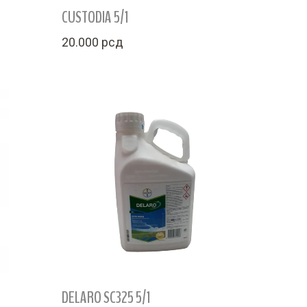
CUSTODIA 5/1
20.000
рсд
DELARO SC325 5/1