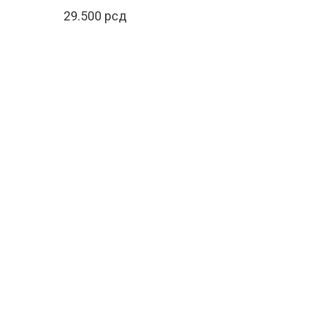
29.500
рсд