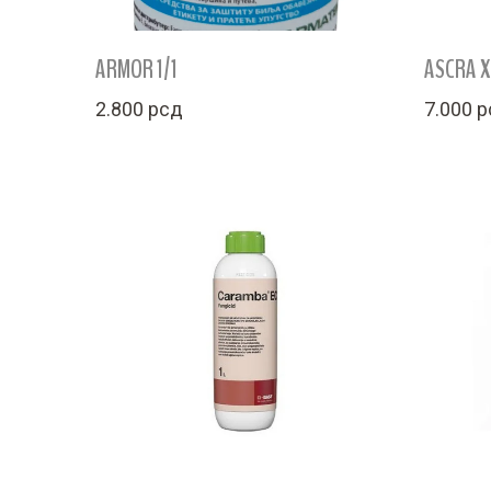
ARMOR 1/1
ASCRA X
2.800
рсд
7.000
р