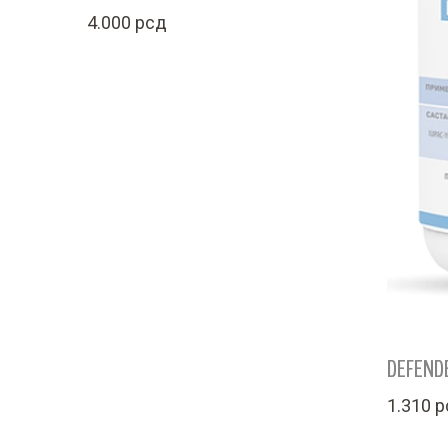
4.000
рсд
DEFENDE
1.310
р