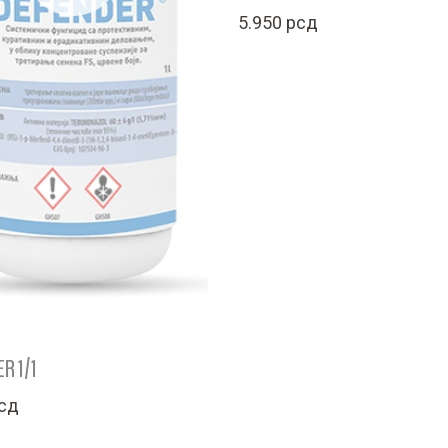
5.950
рсд
R 1/1
сд