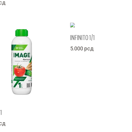
сд
INFINITO 1/1
5.000
рсд
1
сд