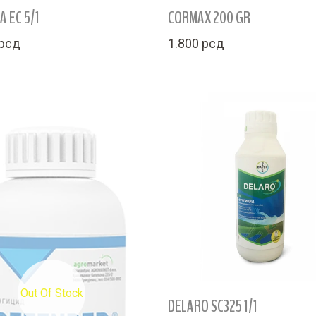
 EC 5/1
CORMAX 200 GR
рсд
1.800
рсд
Out Of Stock
DELARO SC325 1/1