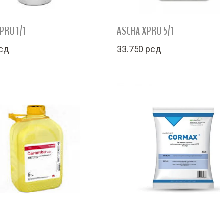
PRO 1/1
ASCRA XPRO 5/1
сд
33.750
рсд