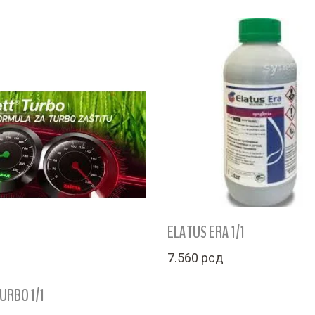
ELATUS ERA 1/1
7.560
рсд
URBO 1/1