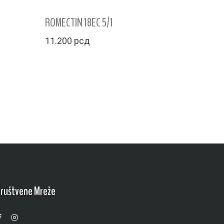
ROMECTIN 18EC 5/1
11.200
рсд
ruštvene Mreže