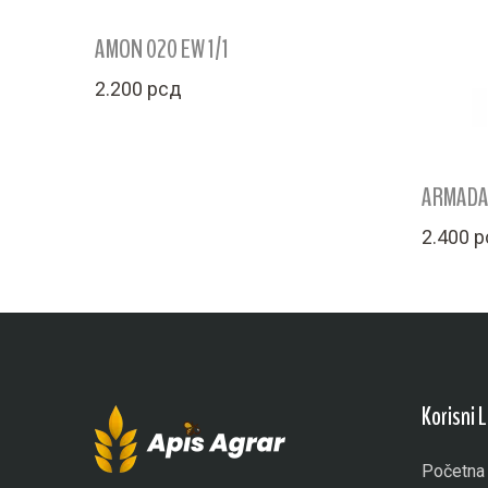
AMON 020 EW 1/1
2.200
рсд
ARMADA 
2.400
р
Korisni 
Početna