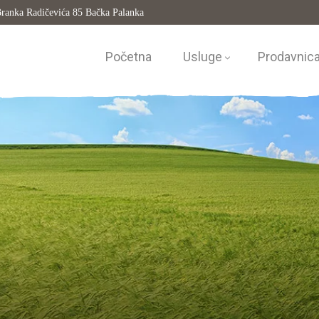
ranka Radičevića 85 Bačka Palanka
Početna
Usluge
Prodavnic