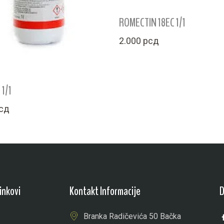
ROMECTIN 18EC 1/1
2.000
рсд
1/1
сд
Linkovi
Kontakt Informacije
D
Branka Radičevića 50 Bačka