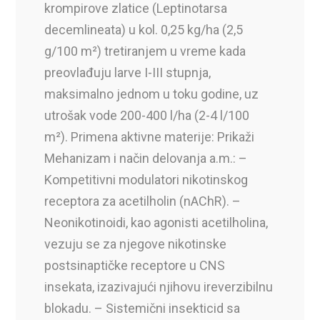
krompirove zlatice (Leptinotarsa
decemlineata) u kol. 0,25 kg/ha (2,5
g/100 m²) tretiranjem u vreme kada
preovlađuju larve I-III stupnja,
maksimalno jednom u toku godine, uz
utrošak vode 200-400 l/ha (2-4 l/100
m²). Primena aktivne materije: Prikaži
Mehanizam i način delovanja a.m.: –
Kompetitivni modulatori nikotinskog
receptora za acetilholin (nAChR). –
Neonikotinoidi, kao agonisti acetilholina,
vezuju se za njegove nikotinske
postsinaptičke receptore u CNS
insekata, izazivajući njihovu ireverzibilnu
blokadu. – Sistemični insekticid sa