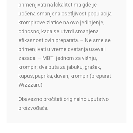
primenjivati na lokalitetima gde je
uočena smanjena osetljivost populacija
krompirove zlatice na ovo jedinjenje,
odnosno, kada se utvrdi smanjena
efikasnost ovih preparata. – Ne sme se
primenjivati u vreme cvetanja useva i
zasada. – MBT: jednom za višnju,
krompir; dva puta za jabuku, grašak,
kupus, paprika, duvan, krompir (preparat
Wizzzard).
Obavezno pročitati originalno uputstvo
proizvođača.