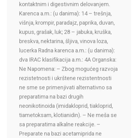
kontaktnim i digestivnim delovanjem.
Karenca a.m.: (u danima): 14 – trešnja,
višnja, krompir, paradajz, paprika, duvan,
kupus, grašak, luk; 28 – jabuka, kruška,
breskva, nektarina, šljiva, vinova loza,
lucerka Radna karenca a.m.: (u danima):
dva IRAC klasifikacija a.m.: 4A Organska:
Ne Napomena: – Zbog mogućeg razvoja
rezistetnosti i ukrštene rezistentnosti
ne sme se primenjivati alternativno sa
preparatima na bazi drugih
neonikotinoida (imidakloprid, tiakloprid,
tiametoksam, klotianidin). – Ne meša se
sa preparatima alkalne reakcije. –
Preparate na bazi acetamiprida ne