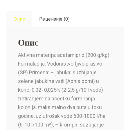
Опис
Рецензије (0)
Опис
Aktivna materija: acetamiprid (200 g/kg)
Formulacija: Vodorastvorljivo prašivo
(SP) Primena: – jabuka: suzbijanje
zelene jabukine vaši (Aphis pomi) u
konc. 0,02- 0,025% (2-2,5 g/10 l vode)
tretiranjem na početku formiranja
kolonija, maksimalno dva puta u toku
godine, uz utrošak vode 600-1000 l/ha
(6-10 l/100 m²); – krompir: suzbijanje