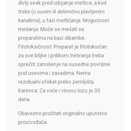
divlji sirak pred izbijanje metlice, a kod
trske (u suvim ili delimično plavljenim
kanalima), u fazi metličanja. Mogućnost
mešanja: Može se mešati sa
preparatima na bazi dikambe.
Fitotoksičnost: Preparat je fitotoksičan
za sve biljke i prilikom tretiranja treba
sprečiti zanošenje na susedne površine
pod usevima i zasadima. Nema
rezidualni efekat preko zemljišta.
Karenca: Za voće i vinovu lozu je 35
dana.
Obavezno pročitati originalno uputstvo
proizvođača.