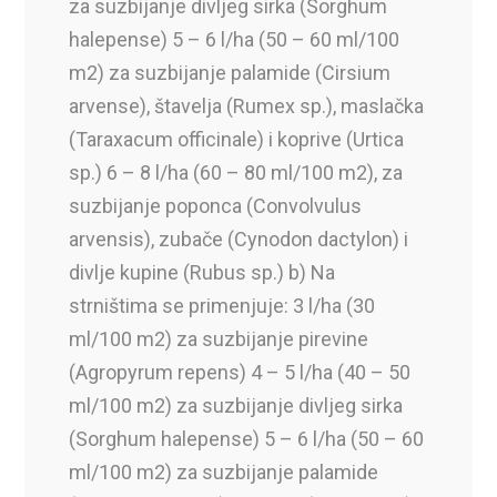
za suzbijanje divljeg sirka (Sorghum
halepense) 5 – 6 l/ha (50 – 60 ml/100
m2) za suzbijanje palamide (Cirsium
arvense), štavelja (Rumex sp.), maslačka
(Taraxacum officinale) i koprive (Urtica
sp.) 6 – 8 l/ha (60 – 80 ml/100 m2), za
suzbijanje poponca (Convolvulus
arvensis), zubače (Cynodon dactylon) i
divlje kupine (Rubus sp.) b) Na
strništima se primenjuje: 3 l/ha (30
ml/100 m2) za suzbijanje pirevine
(Agropyrum repens) 4 – 5 l/ha (40 – 50
ml/100 m2) za suzbijanje divljeg sirka
(Sorghum halepense) 5 – 6 l/ha (50 – 60
ml/100 m2) za suzbijanje palamide