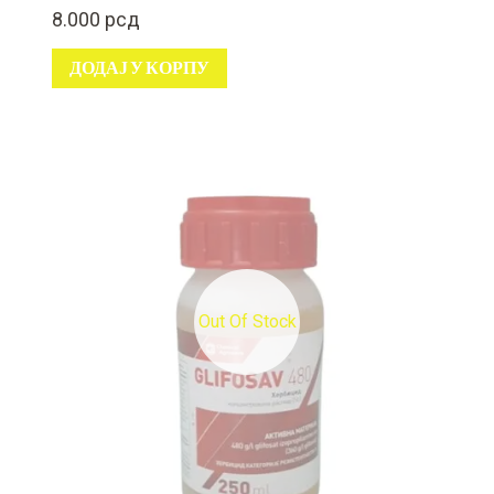
8.000
рсд
ДОДАЈ У КОРПУ
Out Of Stock