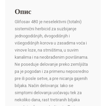
Опис
Glifosav 480 je neselektivni (totalni)
sistemični herbicid za suzbijanje
jednogodišnjih, dvogodišnjih i
višegodišnjih korova u zasadima voća i
vinove loze, na strništima, u suvim
kanalima i na neobrađenim površinama.
Ne poseduje delovanje preko zemljišta
pa je pogodan i za primenu neposredno
pre ili posle setve, a pre nicanja gajenih
biljaka. Način delovanja: Iako se
simptomi delovanja uočavaju tek za
nekoliko dana, rast tretiranih biljaka