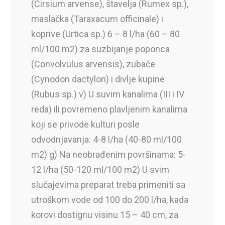
(Cirsium arvense), štavelja (Rumex sp.),
maslačka (Taraxacum officinale) i
koprive (Urtica sp.) 6 – 8 l/ha (60 – 80
ml/100 m2) za suzbijanje poponca
(Convolvulus arvensis), zubače
(Cynodon dactylon) i divlje kupine
(Rubus sp.) v) U suvim kanalima (III i IV
reda) ili povremeno plavljenim kanalima
koji se privode kulturi posle
odvodnjavanja: 4-8 l/ha (40-80 ml/100
m2) g) Na neobrađenim površinama: 5-
12 l/ha (50-120 ml/100 m2) U svim
slučajevima preparat treba primeniti sa
utroškom vode od 100 do 200 l/ha, kada
korovi dostignu visinu 15 – 40 cm, za