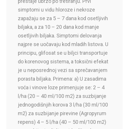
prestaje ubrzo po tretiranju. Prvi
simptomi u vidu hloroze i nekroze
zapažaju se za 5 – 7 dana kod osetljivih
biljaka, a za 10 – 20 dana kod manje
osetljivih biljaka. Simptomi delovanja
najpre se uočavaju kod mladih listova. U
principu, glifosat se u biljci transportuje
do korenovog sistema, a toksični efekat
je u neposrednoj vezi sa sprečavanjem
porasta biljaka. Primena: a) U zasadima
voća i vinove loze primenjuje se: 2 – 4
l/ha (20 – 40 ml/100 m2) za suzbijanje
jednogodišnjih korova 3 l/ha (30 ml/100
m2) za suzbijanje pirevine (Agropyrum
repens) 4 – 5 l/ha (40 – 50 ml/100 m2)