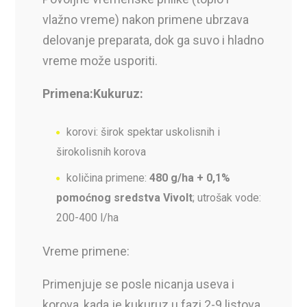
vlažno vreme) nakon primene ubrzava
delovanje preparata, dok ga suvo i hladno
vreme može usporiti.
Primena:Kukuruz:
korovi: širok spektar uskolisnih i
širokolisnih korova
količina primene:
480 g/ha + 0,1%
pomoćnog sredstva Vivolt
; utrošak vode:
200-400 l/ha
Vreme primene:
Primenjuje se posle nicanja useva i
korova, kada je kukuruz u fazi 2-9 listova