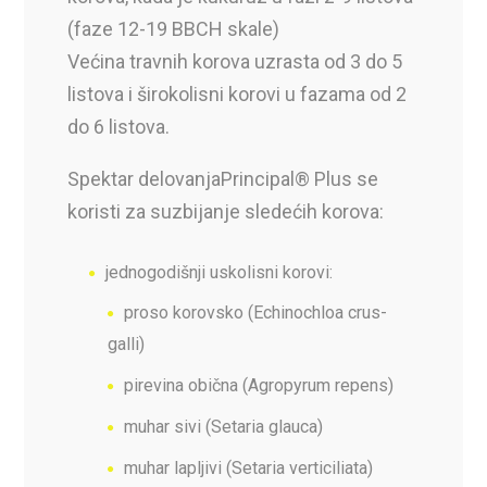
(faze 12-19 BBCH skale)
Većina travnih korova uzrasta od 3 do 5
listova i širokolisni korovi u fazama od 2
do 6 listova.
Spektar delovanja
Principal® Plus se
koristi za suzbijanje sledećih korova:
jednogodišnji uskolisni korovi:
proso korovsko (Echinochloa crus-
galli)
pirevina obična (Agropyrum repens)
muhar sivi (Setaria glauca)
muhar lapljivi (Setaria verticiliata)