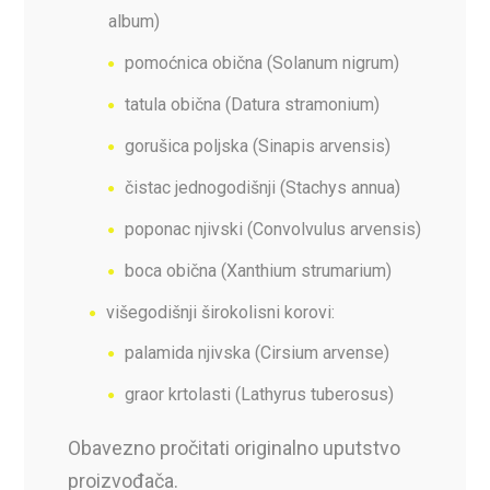
album)
pomoćnica obična (Solanum nigrum)
tatula obična (Datura stramonium)
gorušica poljska (Sinapis arvensis)
čistac jednogodišnji (Stachys annua)
poponac njivski (Convolvulus arvensis)
boca obična (Xanthium strumarium)
višegodišnji širokolisni korovi:
palamida njivska (Cirsium arvense)
graor krtolasti (Lathyrus tuberosus)
Obavezno pročitati originalno uputstvo
proizvođača.