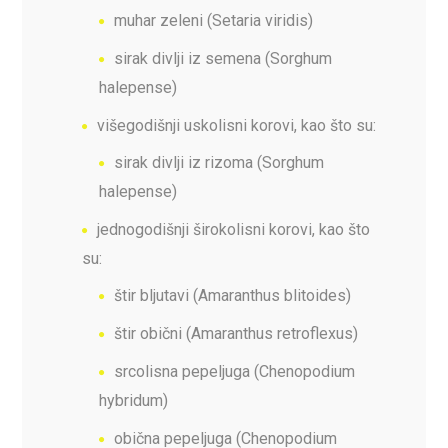
muhar zeleni (Setaria viridis)
sirak divlji iz semena (Sorghum
halepense)
višegodišnji uskolisni korovi, kao što su:
sirak divlji iz rizoma (Sorghum
halepense)
jednogodišnji širokolisni korovi, kao što
su:
štir bljutavi (Amaranthus blitoides)
štir obični (Amaranthus retroflexus)
srcolisna pepeljuga (Chenopodium
hybridum)
obična pepeljuga (Chenopodium