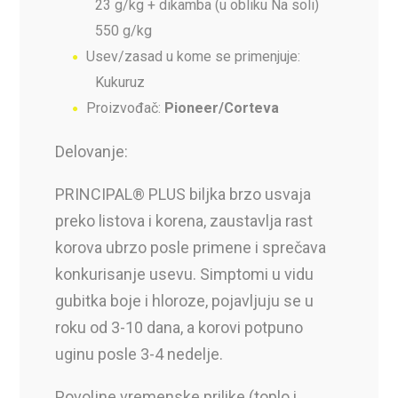
23 g/kg + dikamba (u obliku Na soli)
550 g/kg
Usev/zasad u kome se primenjuje:
Kukuruz
Proizvođač:
Pioneer/Corteva
Delovanje:
PRINCIPAL® PLUS biljka brzo usvaja
preko listova i korena, zaustavlja rast
korova ubrzo posle primene i sprečava
konkurisanje usevu. Simptomi u vidu
gubitka boje i hloroze, pojavljuju se u
roku od 3-10 dana, a korovi potpuno
uginu posle 3-4 nedelje.
Povoljne vremenske prilike (toplo i