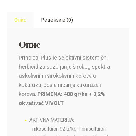
Опис
Рецензије (0)
Опис
Principal Plus je selektivni sistemični
herbicid za suzbijanje širokog spektra
uskolisnih i širokolisnih korova u
kukuruzu, posle nicanja kukuruza i
korova.
PRIMENA: 480 gr/ha + 0,2%
okvašivač VIVOLT
AKTIVNA MATERIJA:
nikosulfuron 92 g/kg + rimsulfuron