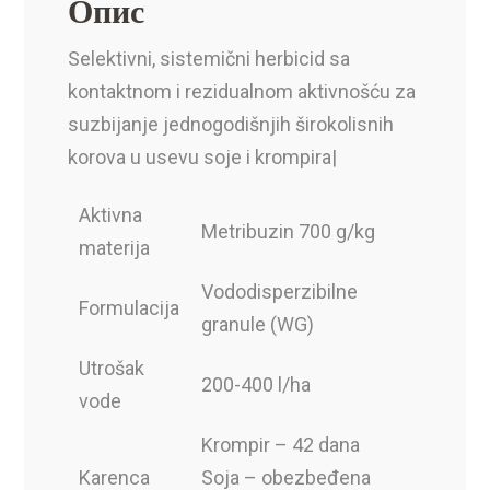
Опис
Selektivni, sistemični herbicid sa
kontaktnom i rezidualnom aktivnošću za
suzbijanje jednogodišnjih širokolisnih
korova u usevu soje i krompira
|
Aktivna
Metribuzin 700 g/kg
materija
Vododisperzibilne
Formulacija
granule (WG)
Utrošak
200-400 l/ha
vode
Krompir – 42 dana
Karenca
Soja – obezbeđena