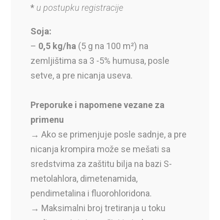
*
u postupku registracije
Soja:
–
0,5 kg/ha
(5 g na 100 m²) na
zemljištima sa 3 -5% humusa, posle
setve, a pre nicanja useva.
Preporuke i napomene vezane za
primenu
→ Ako se primenjuje posle sadnje, a pre
nicanja krompira može se mešati sa
sredstvima za zaštitu bilja na bazi S-
metolahlora, dimetenamida,
pendimetalina i fluorohloridona.
→ Maksimalni broj tretiranja u toku