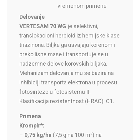
vremenom primene
Delovanje
VERTESAM 70 WG
je selektivni,
translokacioni herbicid iz hemijske klase
triazinona. Biljke ga usvajaju korenom i
preko lisne mase i transportuje se u
nadzemne delove korovskih biljaka.
Mehanizam delovanja mu se bazira na
inhibiciji transporta elektrona u procesu
fotosinteze u fotosistemu II.
Klasifikacija rezistentnost (HRAC): C1.
Primena
Krompir*:
–
0,75 kg/ha
(7,5 g na 100 m²) na