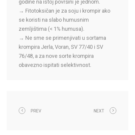
godine na istoj površini je jednom.
→ Fitotoksičan je za soju i krompir ako
se koristi na slabo humusnim
zemljištima (< 1% humusa).
→ Ne sme se primenjivati u sortama
krompira Jerla, Voran, SV 77/40 i SV
76/48, a za nove sorte krompira
obavezno ispitati selektivnost.
PREV
NEXT